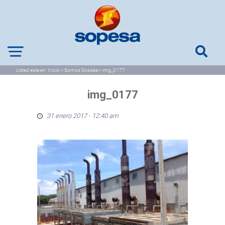
Usted esta en:
Inicio
>
Somos Sopesa
>
img_0177
img_0177
31 enero 2017 - 12:40 am