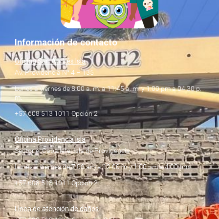
Información de contacto
Oficina San Andrés Isla
Av. Providencia N° 4 – 135
Lunes a viernes de 8:00 a. m. a 11:45 a. m. y 1:00 pm a 04:30 p.
m.
+57 608 513 1011 Opción 2
Oficina Providencia Isla
Sector el Caballete, Isla de Providencia
Lunes a viernes de 7:00 am a 12:00 m y 1:00 pm a 4:00 pm
+57 608 513 1011 Opción 2
Línea de atención de daños