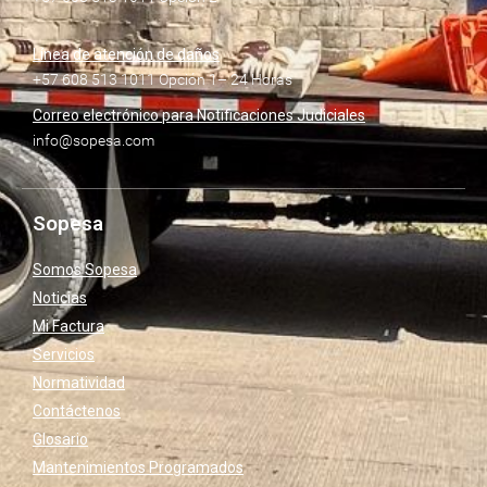
Línea de atención de daños
+57 608 513 1011 Opción 1– 24 Horas
Correo electrónico para Notificaciones Judiciales
info@sopesa.com
Sopesa
Somos Sopesa
Noticias
Mi Factura
Servicios
Normatividad
Contáctenos
Glosario
Mantenimientos Programados