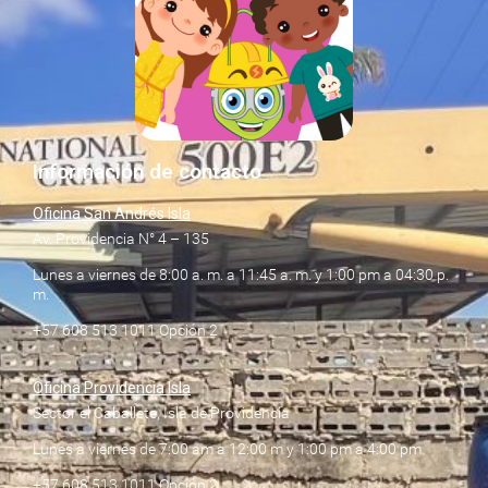
Información de contacto
Oficina San Andrés Isla
Av. Providencia N° 4 – 135
Lunes a viernes de 8:00 a. m. a 11:45 a. m. y 1:00 pm a 04:30 p.
m.
+57 608 513 1011 Opción 2
Oficina Providencia Isla
Sector el Caballete, Isla de Providencia
Lunes a viernes de 7:00 am a 12:00 m y 1:00 pm a 4:00 pm
+57 608 513 1011 Opción 2