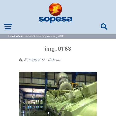
Usted esta en:
Inicio
>
Somos Sopesa
>
img_0183
img_0183
31 enero 2017 - 12:41 am