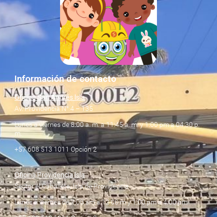
Información de contacto
Oficina San Andrés Isla
Av. Providencia N° 4 – 135
Lunes a viernes de 8:00 a. m. a 11:45 a. m. y 1:00 pm a 04:30 p.
m.
+57 608 513 1011 Opción 2
Oficina Providencia Isla
Sector el Caballete, Isla de Providencia
Lunes a viernes de 7:00 am a 12:00 m y 1:00 pm a 4:00 pm