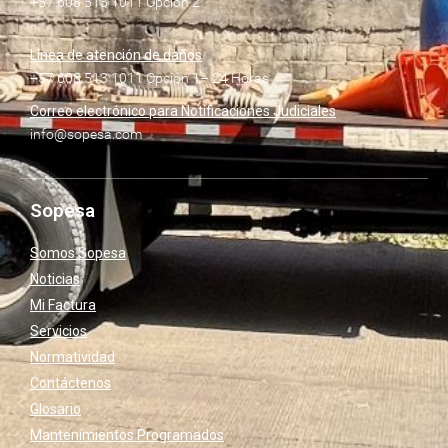
+57 608 513 1011 Opción 2
Línea de atención de daños
+57 608 513 1011 Opción 1– 24 Horas
Correo electrónico para Notificaciones Judiciales
info@sopesa.com
Sopesa
Somos Sopesa
Noticias
Mi Factura
Servicios
Normatividad
Contáctenos
Glosario
Mantenimientos Programados