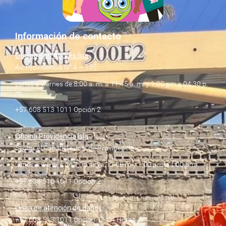
Información de contacto
Oficina San Andrés Isla
Av. Providencia N° 4 – 135
Lunes a viernes de 8:00 a. m. a 11:45 a. m. y 1:00 pm a 04:30 p.
m.
+57 608 513 1011 Opción 2
Oficina Providencia Isla
Sector el Caballete, Isla de Providencia
Lunes a viernes de 7:00 am a 12:00 m y 1:00 pm a 4:00 pm
+57 608 513 1011 Opción 2
Línea de atención de daños
+57 608 513 1011 Opción 1– 24 Horas