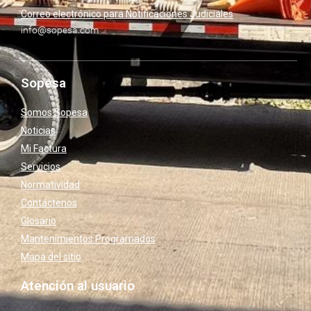
Correo electrónico para Notificaciones Judiciales
info@sopesa.com
Sopesa
Somos Sopesa
Noticias
Mi Factura
Servicios
Normatividad
Contáctenos
Glosario
Mantenimientos Programados
Mapa del sitio
Atención al usuario