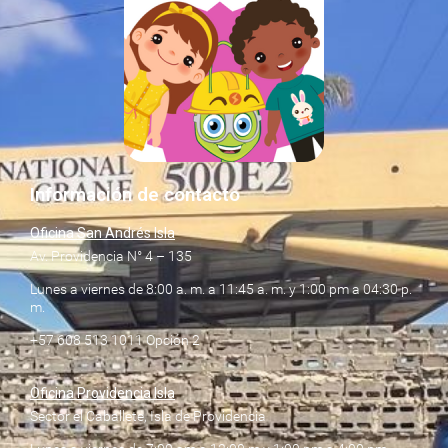
Información de contacto
Oficina San Andrés Isla
Av. Providencia N° 4 – 135
Lunes a viernes de 8:00 a. m. a 11:45 a. m. y 1:00 pm a 04:30 p.
m.
+57 608 513 1011 Opción 2
Oficina Providencia Isla
Sector el Caballete, Isla de Providencia