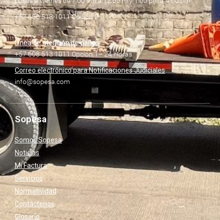
Lunes a viernes de 7:00 am a 12:00 m y 1:00 pm a 4:00 pm
+57 608 513 1011 Opción 2
Línea de atención de daños
+57 608 513 1011 Opción 1– 24 Horas
Correo electrónico para Notificaciones Judiciales
info@sopesa.com
Sopesa
Somos Sopesa
Noticias
Mi Factura
Servicios
Normatividad
Contáctenos
Glosario