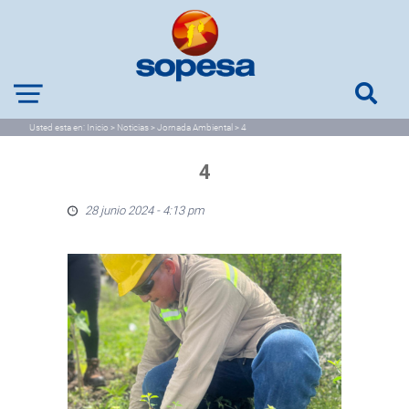
Usted esta en:
Inicio
>
Noticias
>
Jornada Ambiental
>
4
4
28 junio 2024 - 4:13 pm