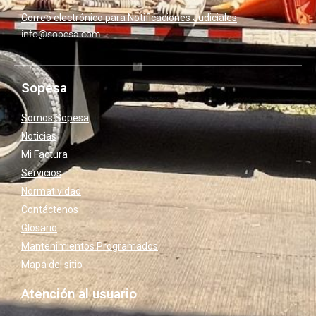
Correo electrónico para Notificaciones Judiciales
info@sopesa.com
Sopesa
Somos Sopesa
Noticias
Mi Factura
Servicios
Normatividad
Contáctenos
Glosario
Mantenimientos Programados
Mapa del sitio
Atención al usuario