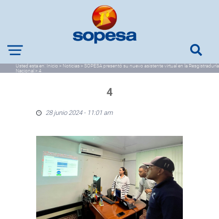
Usted esta en:
Inicio
>
Noticias
>
SOPESA presentó su nuevo asistente virtual en la Resgistraduría
Nacional
>
4
4
28 junio 2024 - 11:01 am