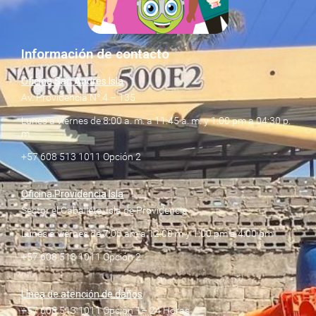
Información de contacto
Oficina San Andrés Isla
Av. Providencia N° 4 – 135
Lunes a viernes de 8:00 a. m. a 11:45 a. m. y 1:00 pm a 04:30 p.
m.
+57 608 513 1011 Opción 2
Oficina Providencia Isla
Sector el Caballete, Isla de Providencia
Lunes a viernes de 7:00 am a 12:00 m y 1:00 pm a 4:00 pm
+57 608 513 1011 Opción 2
Línea de atención de daños
+57 608 513 1011 Opción 1– 24 Horas