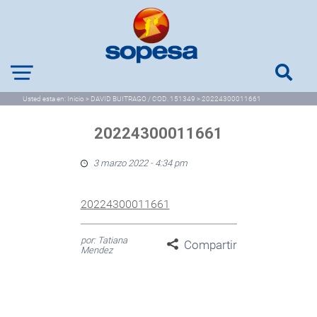
Usted esta en:
Inicio
>
DAVID BUITRAGO / COD. 151349
>
20224300011661
20224300011661
3 marzo 2022 - 4:34 pm
20224300011661
por: Tatiana
Compartir
Mendez