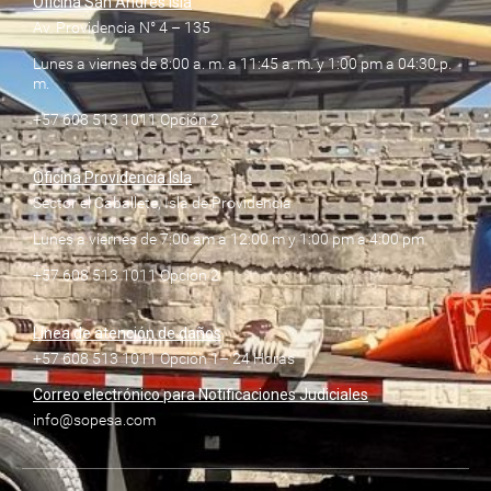
Oficina San Andrés Isla
Av. Providencia N° 4 – 135
Lunes a viernes de 8:00 a. m. a 11:45 a. m. y 1:00 pm a 04:30 p.
m.
+57 608 513 1011 Opción 2
Oficina Providencia Isla
Sector el Caballete, Isla de Providencia
Lunes a viernes de 7:00 am a 12:00 m y 1:00 pm a 4:00 pm
+57 608 513 1011 Opción 2
Línea de atención de daños
+57 608 513 1011 Opción 1– 24 Horas
Correo electrónico para Notificaciones Judiciales
info@sopesa.com