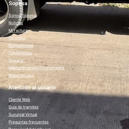
Sopesa
Somos Sopesa
Noticias
Mi Factura
Servicios
Normatividad
Contáctenos
Glosario
Mantenimientos Programados
Mapa del sitio
Atención al usuario
Cliente Web
Guía de tramites
Sucursal Virtual
Preguntas frecuentes