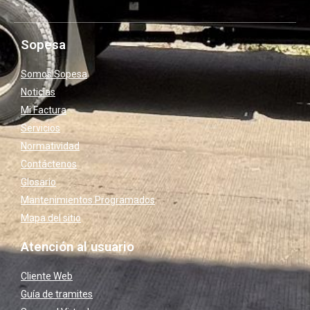
Sopesa
Somos Sopesa
Noticias
Mi Factura
Servicios
Normatividad
Contáctenos
Glosario
Mantenimientos Programados
Mapa del sitio
Atención al usuario
Cliente Web
Guía de tramites