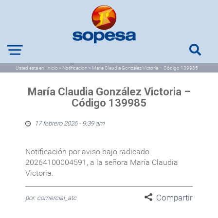
Usted esta en:
Inicio
>
Notificacion
>
María Claudia González Victoria – Código 139985
María Claudia González Victoria –
Código 139985
17 febrero 2026 - 9:39 am
Notificación por aviso bajo radicado
20264100004591, a la señora María Claudia
Victoria.
Compartir
por: comercial_atc