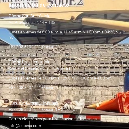
Información de contacto
Oficina San Andrés Isla
Av. Providencia N° 4 – 135
Lunes a viernes de 8:00 a. m. a 11:45 a. m. y 1:00 pm a 04:30 p.
m.
+57 608 513 1011 Opción 2
Oficina Providencia Isla
Sector el Caballete, Isla de Providencia
Lunes a viernes de 7:00 am a 12:00 m y 1:00 pm a 4:00 pm
+57 608 513 1011 Opción 2
Línea de atención de daños
+57 608 513 1011 Opción 1– 24 Horas
Correo electrónico para Notificaciones Judiciales
info@sopesa.com