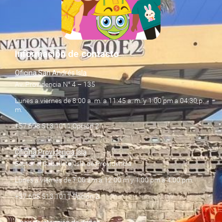
Información de contacto
Oficina San Andrés Isla
Av. Providencia N° 4 – 135
Lunes a viernes de 8:00 a. m. a 11:45 a. m. y 1:00 pm a 04:30 p.
m.
+57 608 513 1011 Opción 2
Oficina Providencia Isla
Sector el Caballete, Isla de Providencia
Lunes a viernes de 7:00 am a 12:00 m y 1:00 pm a 4:00 pm
+57 608 513 1011 Opción 2