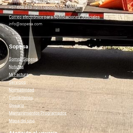
Línea de atención de daños
+57 608 513 1011 Opción 1– 24 Horas
Correo electrónico para Notificaciones Judiciales
info@sopesa.com
Sopesa
Somos Sopesa
Noticias
Mi Factura
Servicios
Normatividad
Contáctenos
Glosario
Mantenimientos Programados
Mapa del sitio