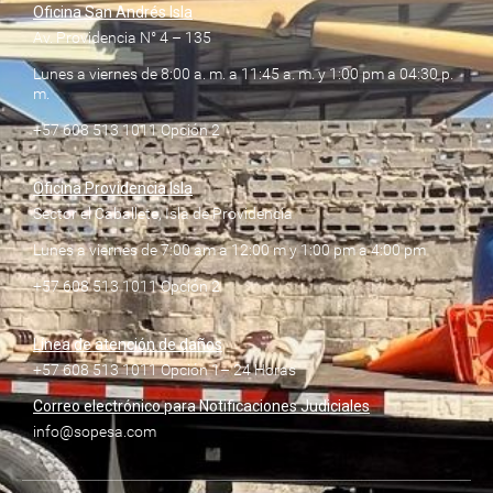
Oficina San Andrés Isla
Av. Providencia N° 4 – 135
Lunes a viernes de 8:00 a. m. a 11:45 a. m. y 1:00 pm a 04:30 p.
m.
+57 608 513 1011 Opción 2
Oficina Providencia Isla
Sector el Caballete, Isla de Providencia
Lunes a viernes de 7:00 am a 12:00 m y 1:00 pm a 4:00 pm
+57 608 513 1011 Opción 2
Línea de atención de daños
+57 608 513 1011 Opción 1– 24 Horas
Correo electrónico para Notificaciones Judiciales
info@sopesa.com