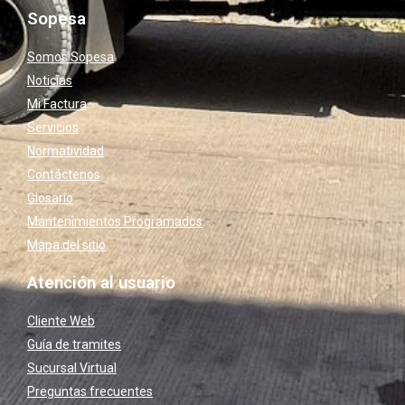
Sopesa
Somos Sopesa
Noticias
Mi Factura
Servicios
Normatividad
Contáctenos
Glosario
Mantenimientos Programados
Mapa del sitio
Atención al usuario
Cliente Web
Guía de tramites
Sucursal Virtual
Preguntas frecuentes