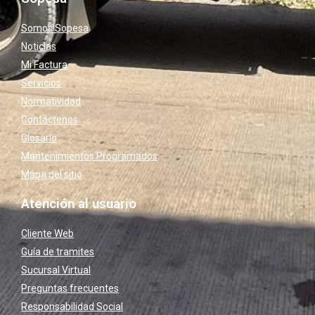
Somos Sopesa
Noticias
Mi Factura
Servicios
Normatividad
Contáctenos
Glosario
Mantenimientos Programados
Mapa del sitio
Atención al usuario
Cliente Web
Guía de tramites
Sucursal Virtual
Preguntas frecuentes
Responsabilidad Social