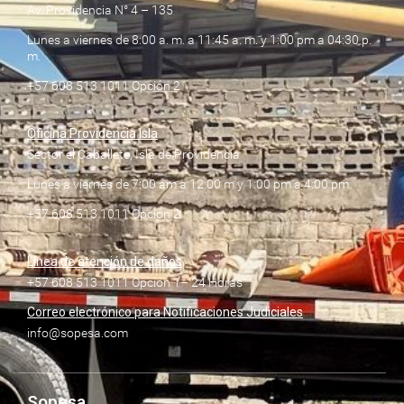
Av. Providencia N° 4 – 135
Lunes a viernes de 8:00 a. m. a 11:45 a. m. y 1:00 pm a 04:30 p.
m.
+57 608 513 1011 Opción 2
Oficina Providencia Isla
Sector el Caballete, Isla de Providencia
Lunes a viernes de 7:00 am a 12:00 m y 1:00 pm a 4:00 pm
+57 608 513 1011 Opción 2
Línea de atención de daños
+57 608 513 1011 Opción 1– 24 Horas
Correo electrónico para Notificaciones Judiciales
info@sopesa.com
Sopesa