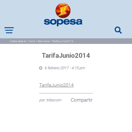
Usted esta en:
Inicio
>
Servicios
>
TarifaJunio2014
TarifaJunio2014
6 febrero 2017 - 4:15 pm
TarifaJunio2014
Compartir
por: tribecom