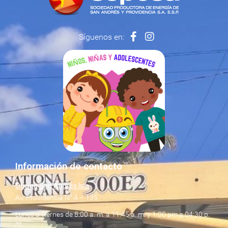
Síguenos en:
Información de contacto
Oficina San Andrés Isla
Av. Providencia N° 4 – 135
Lunes a viernes de 8:00 a. m. a 11:45 a. m. y 1:00 pm a 04:30 p.
m.