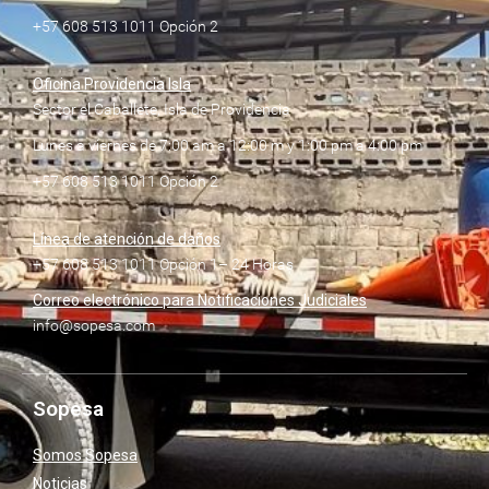
+57 608 513 1011 Opción 2
Oficina Providencia Isla
Sector el Caballete, Isla de Providencia
Lunes a viernes de 7:00 am a 12:00 m y 1:00 pm a 4:00 pm
+57 608 513 1011 Opción 2
Línea de atención de daños
+57 608 513 1011 Opción 1– 24 Horas
Correo electrónico para Notificaciones Judiciales
info@sopesa.com
Sopesa
Somos Sopesa
Noticias