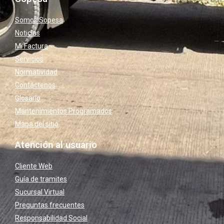
Somos Sopesa
Noticias
Mi Factura
Servicios
Normatividad
Contáctenos
Glosario
Mantenimientos Programados
Mapa del sitio
Atención al usuario
Cliente Web
Guía de tramites
Sucursal Virtual
Preguntas frecuentes
Responsabilidad Social