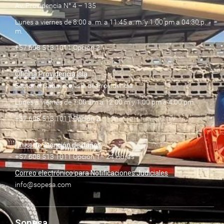
Av. Providencia N° 4 – 135
Lunes a viernes de 8:00 a. m. a 11:45 a. m. y 1:00 pm a 04:30 p.
m.
+57 608 513 1011 Opción 2
Oficina Providencia Isla
Sector el Caballete, Isla de Providencia
Lunes a viernes de 7:00 am a 12:00 m y 1:00 pm a 4:00 pm
+57 608 513 1011 Opción 2
Línea de atención de daños
+57 608 513 1011 Opción 1– 24 Horas
Correo electrónico para Notificaciones Judiciales
info@sopesa.com
Sopesa